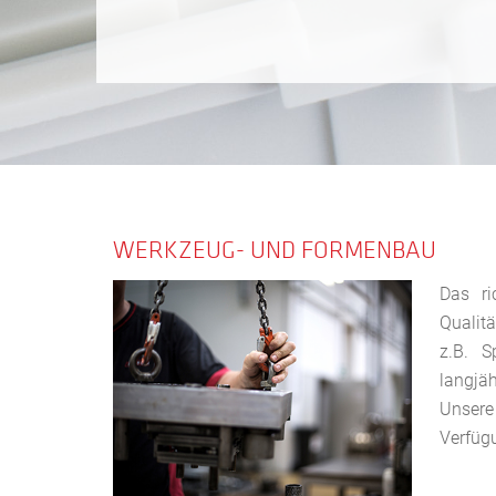
WERKZEUG- UND FORMENBAU
Das ri
Qualit
z.B. S
langjä
Unsere
Verfüg