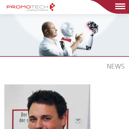
Men
NEWS