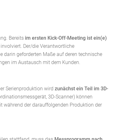
ung. Bereits
im ersten Kick-Off-Meeting ist ein(e)
involviert. Der/die Verantwortliche
ie darin geforderten Maße auf deren technische
sungen im Austausch mit dem Kunden.
er Serienproduktion wird
zunächst ein Teil im 3D-
ordinationsmessgerät, 3D-Scanner) können
it während der darauffolgenden Produktion der
ilen stattfand, muss das
Messprogramm nach