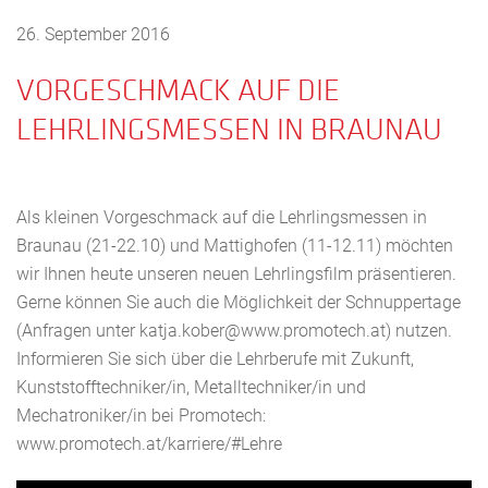
26. September 2016
VORGESCHMACK AUF DIE
LEHRLINGSMESSEN IN BRAUNAU
Als kleinen Vorgeschmack auf die Lehrlingsmessen in
Braunau (21-22.10) und Mattighofen (11-12.11) möchten
wir Ihnen heute unseren neuen Lehrlingsfilm präsentieren.
Gerne können Sie auch die Möglichkeit der Schnuppertage
(Anfragen unter
tak
ok.aj
w@reb
rp.ww
etomo
ta.hc
) nutzen.
Informieren Sie sich über die Lehrberufe mit Zukunft,
Kunststofftechniker/in, Metalltechniker/in und
Mechatroniker/in bei Promotech:
www.promotech.at/karriere/#Lehre